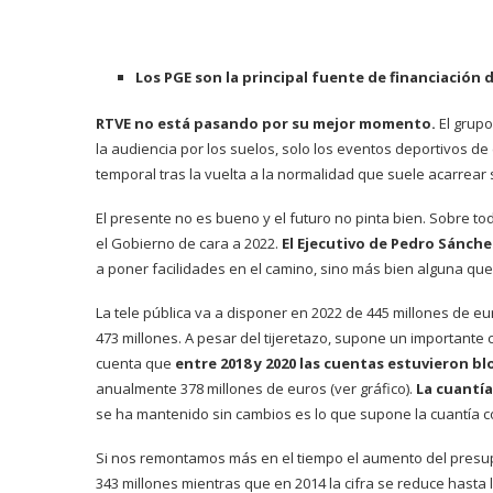
Los PGE son la principal fuente de financiación 
RTVE no está pasando por su mejor momento.
El grup
la audiencia por los suelos, solo los eventos deportivos de
temporal tras la vuelta a la normalidad que suele acarrear
El presente no es bueno y el futuro no pinta bien. Sobre 
el Gobierno de cara a 2022.
El Ejecutivo de Pedro Sánch
a poner facilidades en el camino, sino más bien alguna que
La tele pública va a disponer en 2022 de 445 millones de eu
473 millones. A pesar del tijeretazo, supone un importante 
cuenta que
entre 2018 y 2020 las cuentas estuvieron b
anualmente 378 millones de euros (ver gráfico).
La cuantí
se ha mantenido sin cambios es lo que supone la cuantía con
Si nos remontamos más en el tiempo el aumento del presupu
343 millones mientras que en 2014 la cifra se reduce hasta