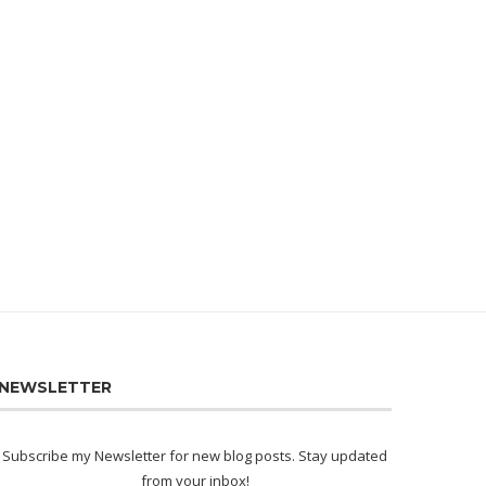
CUÁLES SERÁN LAS TENDENCIAS
ÁBSIDE MEDIA LANZA UN POD
DEL PERIODISMO Y LOS...
PARA SUS EMPLEADOS...
18/01/2023
04/01/2023
NEWSLETTER
Subscribe my Newsletter for new blog posts. Stay updated
from your inbox!