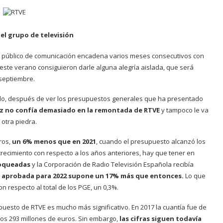
del grupo de televisión
o público de comunicación encadena varios meses consecutivos con
 este verano consiguieron darle alguna alegría aislada, que será
 septiembre.
todo, después de ver los presupuestos generales que ha presentado
ez no confía demasiado en la remontada de RTVE
y tampoco le va
 otra piedra.
ros,
un 6% menos que en 2021
, cuando el presupuesto alcanzó los
crecimiento con respecto a los años anteriores, hay que tener en
loqueadas
y la Corporación de Radio Televisión Española recibía
a aprobada para 2022 supone un 17% más que entonces.
Lo que
 respecto al total de los PGE, un 0,3%.
esto de RTVE es mucho más significativo. En 2017 la cuantía fue de
 los 293 millones de euros. Sin embargo,
las cifras siguen todavía