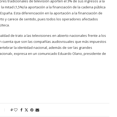
es tradicionales de televisión aporten el 3% de sus ingresos a la
la mitad (1,5%) la aportación a la financiación de la cadena pública
spaña. Esta diferenciación en la aportación a la financiación de
erto y carece de sentido, pues todos los operadores afectados
Uteca.
ldad de trato a las televisiones en abierto nacionales frente a los
en cuenta que son las compañías audiovisuales que más impuestos
rtebrar la identidad nacional, además de ser las grandes
nacional», expresa en un comunicado Eduardo Olano, presidente de
0