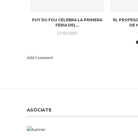
DITOS. UN
CONTINÚAN LAS LABORES DE
PEDRO SÁNC
EN UNA...
RESCATE EN MARRUECOS DONDE...
CO
11/09/2023
Add Comment
ASÓCIATE