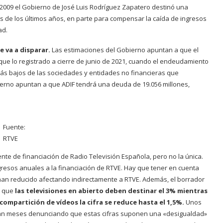
2009 el Gobierno de José Luis Rodríguez Zapatero destinó una
as de los últimos años, en parte para compensar la caída de ingresos
ad.
e va a disparar.
Las estimaciones del Gobierno apuntan a que el
que lo registrado a cierre de junio de 2021, cuando el endeudamiento
ás bajos de las sociedades y entidades no financieras que
ierno apuntan a que ADIF tendrá una deuda de 19.056 millones,
Fuente:
RTVE
nte de financiación de Radio Televisión Española, pero no la única.
gresos anuales a la financiación de RTVE. Hay que tener en cuenta
e han reducido afectando indirectamente a RTVE. Además, el borrador
e que
las televisiones en abierto deben destinar el 3% mientras
ompartición de vídeos la cifra se reduce hasta el 1,5%.
Unos
evan meses denunciando que estas cifras suponen una «desigualdad»