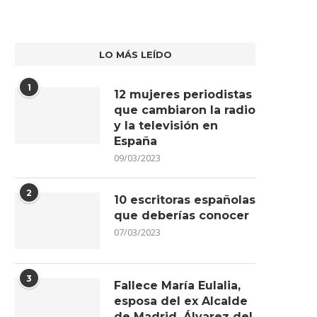
LO MÁS LEÍDO
1
12 mujeres periodistas
que cambiaron la radio
y la televisión en
España
09/03/2023
2
10 escritoras españolas
que deberías conocer
07/03/2023
3
Fallece María Eulalia,
esposa del ex Alcalde
de Madrid, Álvarez del