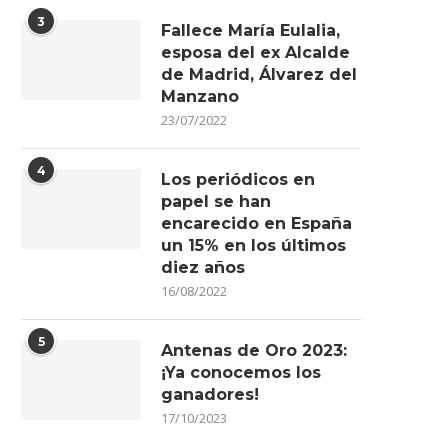
3
Fallece María Eulalia,
esposa del ex Alcalde
de Madrid, Álvarez del
Manzano
23/07/2022
4
Los periódicos en
papel se han
encarecido en España
un 15% en los últimos
diez años
16/08/2022
5
Antenas de Oro 2023:
¡Ya conocemos los
ganadores!
17/10/2023