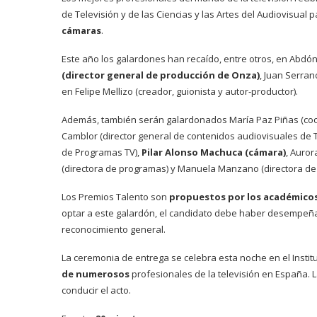
de Televisión y de las Ciencias y las Artes del Audiovisual 
cámaras
.
Este año los galardones han recaído, entre otros, en Abdón A
(director general de producción de Onza)
, Juan Serran
en Felipe Mellizo (creador, guionista y autor-productor).
Además, también serán galardonados María Paz Piñas (coor
Camblor (director general de contenidos audiovisuales de Tel
de Programas TV),
Pilar Alonso Machuca (cámara)
, Auror
(directora de programas) y Manuela Manzano (directora de
Los Premios Talento son
propuestos por los académicos 
optar a este galardón, el candidato debe haber desempeñad
reconocimiento general.
La ceremonia de entrega se celebra esta noche en el Instit
de numerosos
profesionales de la televisión en España.
conducir el acto.