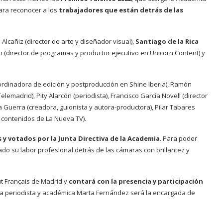
para reconocer a los
trabajadores que están detrás de las
lcañiz (director de arte y diseñador visual),
Santiago de la Rica
o (director de programas y productor ejecutivo en Unicorn Content) y
dinadora de edición y postproducción en Shine Iberia), Ramón
emadrid), Pity Alarcón (periodista), Francisco García Novell (director
a Guerra (creadora, guionista y autora-productora), Pilar Tabares
 contenidos de La Nueva TV).
y votados por la Junta Directiva de la Academia
. Para poder
o su labor profesional detrás de las cámaras con brillantez y
ut Français de Madrid y
contará con la presencia y participación
 La periodista y académica Marta Fernández será la encargada de