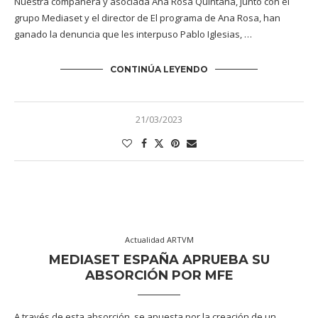
Nuestra compañera y asociada Ana Rosa Quintana, junto con el
grupo Mediaset y el director de El programa de Ana Rosa, han
ganado la denuncia que les interpuso Pablo Iglesias, …
CONTINÚA LEYENDO
21/03/2023
Actualidad ARTVM
MEDIASET ESPAÑA APRUEBA SU
ABSORCIÓN POR MFE
A través de esta absorción, se apuesta por la creación de un