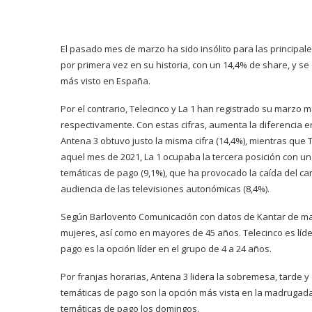
El pasado mes de marzo ha sido insólito para las principal
por primera vez en su historia, con un 14,4% de share, y se
más visto en España.
Por el contrario, Telecinco y La 1 han registrado su marzo 
respectivamente. Con estas cifras, aumenta la diferencia 
Antena 3 obtuvo justo la misma cifra (14,4%), mientras que 
aquel mes de 2021, La 1 ocupaba la tercera posición con u
temáticas de pago (9,1%), que ha provocado la caída del can
audiencia de las televisiones autonómicas (8,4%).
Según Barlovento Comunicación con datos de Kantar de ma
mujeres, así como en mayores de 45 años. Telecinco es líder
pago es la opción líder en el grupo de 4 a 24 años.
Por franjas horarias, Antena 3 lidera la sobremesa, tarde y e
temáticas de pago son la opción más vista en la madrugada.
temáticas de pago los domingos.