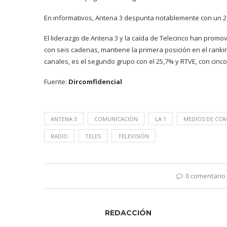
En informativos, Antena 3 despunta notablemente con un 20,1
El liderazgo de Antena 3 y la caída de Telecinco han promov
con seis cadenas, mantiene la primera posición en el ranki
canales, es el segundo grupo con el 25,7% y RTVE, con cinc
Fuente:
Dircomfidencial
ANTENA 3
COMUNICACIÓN
LA 1
MEDIOS DE CO
RADIO
TELE5
TELEVISIÓN
0 comentario
REDACCIÓN