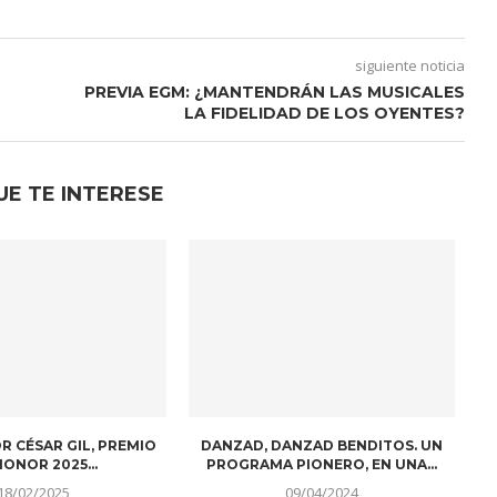
siguiente noticia
PREVIA EGM: ¿MANTENDRÁN LAS MUSICALES
LA FIDELIDAD DE LOS OYENTES?
UE TE INTERESE
HEZ DA POSITIVO EN
¡VUELVE THE ROBOT MUSEUM A
¿
VID Y NO...
MADRID!
08/09/2023
27/01/2023