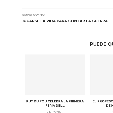
noticia anterior
JUGARSE LA VIDA PARA CONTAR LA GUERRA
PUEDE Q
DITOS. UN
CONTINÚAN LAS LABORES DE
PEDRO SÁNC
EN UNA...
RESCATE EN MARRUECOS DONDE...
CO
11/09/2023