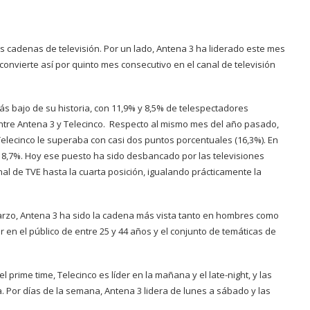
es cadenas de televisión. Por un lado, Antena 3 ha liderado este mes
 convierte así por quinto mes consecutivo en el canal de televisión
más bajo de su historia, con 11,9% y 8,5% de telespectadores
entre Antena 3 y Telecinco. Respecto al mismo mes del año pasado,
Telecinco le superaba con casi dos puntos porcentuales (16,3%). En
n 8,7%. Hoy ese puesto ha sido desbancado por las televisiones
al de TVE hasta la cuarta posición, igualando prácticamente la
rzo, Antena 3 ha sido la cadena más vista tanto en hombres como
 en el público de entre 25 y 44 años y el conjunto de temáticas de
l prime time, Telecinco es líder en la mañana y el late-night, y las
 Por días de la semana, Antena 3 lidera de lunes a sábado y las