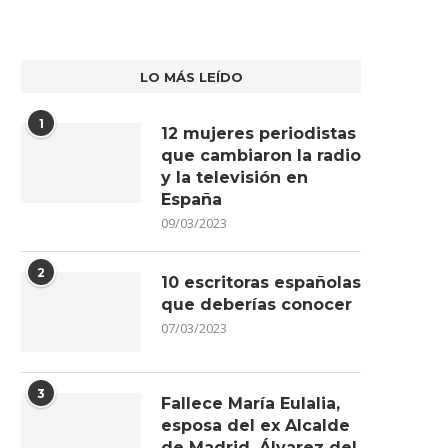
LO MÁS LEÍDO
1
12 mujeres periodistas
que cambiaron la radio
y la televisión en
España
09/03/2023
2
10 escritoras españolas
que deberías conocer
07/03/2023
3
Fallece María Eulalia,
CUÁLES SERÁN LAS TENDENCIAS
ÁBSIDE MEDIA LANZA UN POD
DEL PERIODISMO Y LOS...
PARA SUS EMPLEADOS...
esposa del ex Alcalde
18/01/2023
04/01/2023
de Madrid, Álvarez del