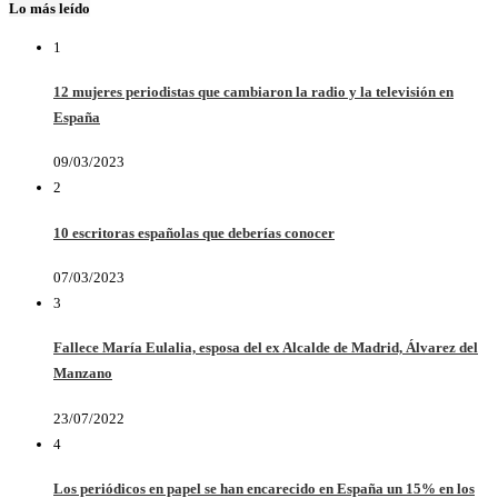
Lo más leído
1
12 mujeres periodistas que cambiaron la radio y la televisión en
España
09/03/2023
2
10 escritoras españolas que deberías conocer
07/03/2023
3
Fallece María Eulalia, esposa del ex Alcalde de Madrid, Álvarez del
Manzano
23/07/2022
4
Los periódicos en papel se han encarecido en España un 15% en los