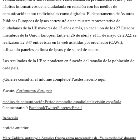
hábitos informativos de la ciudadanía en relación con los medios de
comunicación tanto tradicionales como digitales. El departamento de Asuntos
Públicos Europeos de Ipsos entrevistó a una muestra representativa de
ciudadanos de la UE mayores de 15 años o más, en cada uno de los 27 Estados
miembros de la Unión Europea. Entre el 26 de abril y el 11 de mayo de 2022, se
realizaron 52 347 entrevistas en la web asistidas por ordenador (CAWI),
utilizando paneles en línea de Ipsos y de su red de socios.
Los resultados de la UE se ponderan en función del tamaño de la población de
cada país.
¿Quieres consultar el informe completo? Puedes hacerlo
aquí
Fuente:
Parlamento Europeo
medios de comunicación
Periodismo
radio española
televisión española
0 comentario
0
Facebook
Twitter
Pinterest
Email
Redacción
noticia anterior
Marc Calderó sustituye a Sonsoles Ónega como presentador de ‘Ya es mediodía’ durante