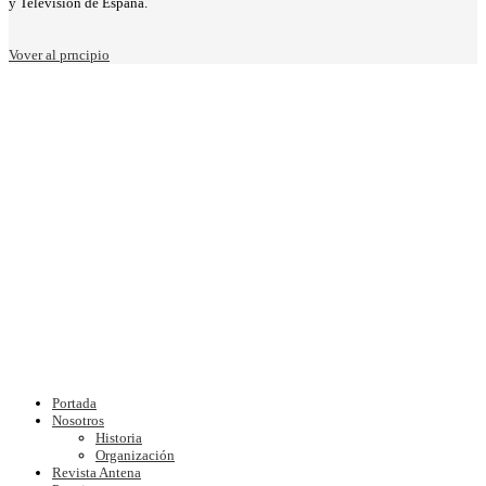
y Televisión de España.
Vover al prncipio
Portada
Nosotros
Historia
Organización
Revista Antena