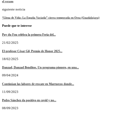
el verano
siguiente noticia
“Llena de Vida: La España Vaciada” cierra temporada en Orea (Guadalajara)
Puede que te interese
Puy du Fou celebra la primera Feria del...
21/02/2025
El profesor César Gil, Premio de Honor 2025...
18/02/2025
Danzad, Danzad Benditos. Un programa pionero, en una...
09/04/2024
Continúan las labores de rescate en Marruecos donde...
11/09/2023
Pedro Sánchez da positivo en covid y no...
08/09/2023