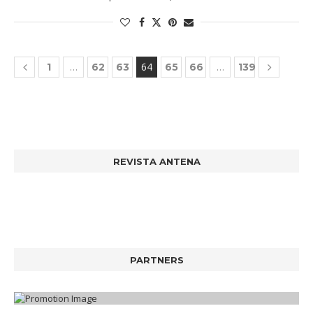
…
64
…
1
62
63
65
66
139
REVISTA ANTENA
PARTNERS