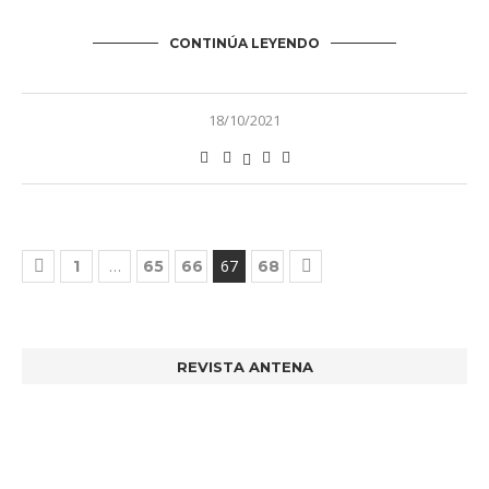
CONTINÚA LEYENDO
18/10/2021
…
67
1
65
66
68
REVISTA ANTENA