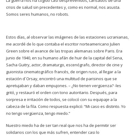
La guerra nos ha cogido casi desprevenidos, cansados de una
crisis de salud sin precedentes y, como es normal, nos asusta.
Somos seres humanos, no robots.
Estos días, al observar las imágenes de las estaciones ucranianas,
me acordé de lo que contaba el escritor norteamericano Julien
Green sobre el avance de las tropas alemanas sobre Paris. Era
junio de 1940, en su humano afán de huir de la capital del Sena,
Sacha Guitry, actor, dramaturgo, escenógrafo, director de cine y
guionista cinematográfico francés, de origen ruso, al llegar a la
estación d´Orsay, encontró una multitud de parisinos que se
apretujaban y daban empujones. – ¿No tienen vergüenza? -les
gritó, y restauró el orden con tono autoritario. Después, para
sorpresa e irritación de todos, se colocó con su equipaje a la
cabeza de la fila. Como respuesta explicó: “Mi caso es distinto. Yo
no tengo vergüenza, tengo miedo.”
Nuestro miedo ha de ser tan real que nos ha de permitir ser
solidarios con los que más sufren, entender casi lo