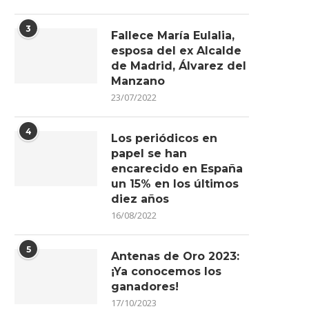
3
Fallece María Eulalia,
esposa del ex Alcalde
de Madrid, Álvarez del
Manzano
23/07/2022
4
Los periódicos en
papel se han
encarecido en España
un 15% en los últimos
diez años
16/08/2022
5
Antenas de Oro 2023:
¡Ya conocemos los
ganadores!
17/10/2023