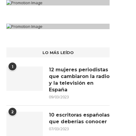
LO MÁS LEÍDO
1
12 mujeres periodistas
que cambiaron la radio
y la televisión en
España
09/03/2023
2
10 escritoras españolas
que deberías conocer
07/03/2023