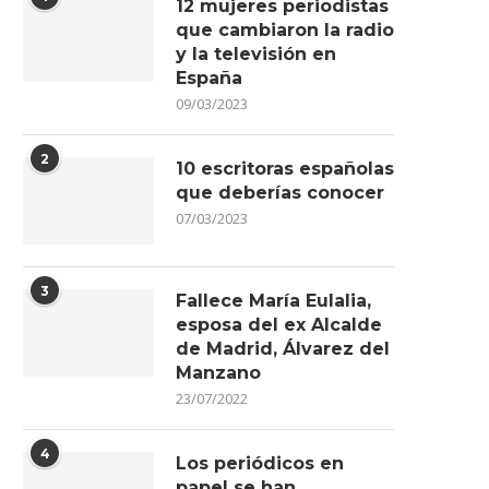
12 mujeres periodistas
que cambiaron la radio
y la televisión en
España
09/03/2023
2
10 escritoras españolas
que deberías conocer
07/03/2023
3
Fallece María Eulalia,
esposa del ex Alcalde
de Madrid, Álvarez del
Manzano
23/07/2022
4
Los periódicos en
papel se han