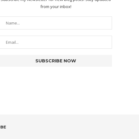
from your inbox!
UBE