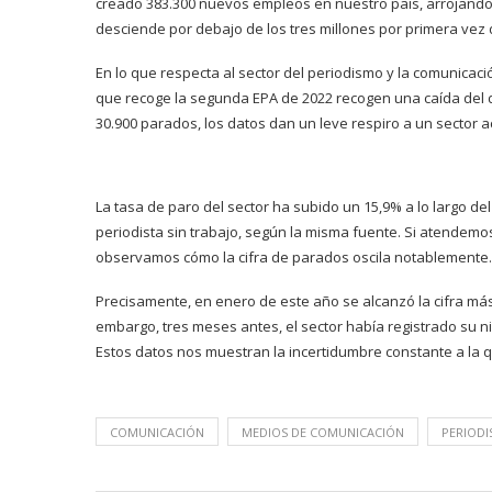
creado 383.300 nuevos empleos en nuestro país, arrojando 
desciende por debajo de los tres millones por primera vez
En lo que respecta al sector del periodismo y la comunicac
que recoge la segunda EPA de 2022 recogen una caída del de
30.900 parados, los datos dan un leve respiro a un sector 
La tasa de paro del sector ha subido un 15,9% a lo largo del
periodista sin trabajo, según la misma fuente. Si atendemos 
observamos cómo la cifra de parados oscila notablemente.
Precisamente, en enero de este año se alcanzó la cifra más
embargo, tres meses antes, el sector había registrado su n
Estos datos nos muestran la incertidumbre constante a la q
COMUNICACIÓN
MEDIOS DE COMUNICACIÓN
PERIOD