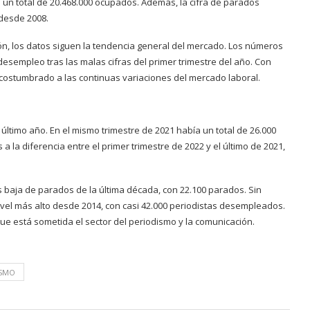
un total de 20.468.000 ocupados. Además, la cifra de parados
 desde 2008.
ión, los datos siguen la tendencia general del mercado. Los números
sempleo tras las malas cifras del primer trimestre del año. Con
acostumbrado a las continuas variaciones del mercado laboral.
 último año. En el mismo trimestre de 2021 había un total de 26.000
a la diferencia entre el primer trimestre de 2022 y el último de 2021,
 baja de parados de la última década, con 22.100 parados. Sin
ivel más alto desde 2014, con casi 42.000 periodistas desempleados.
ue está sometida el sector del periodismo y la comunicación.
ISMO