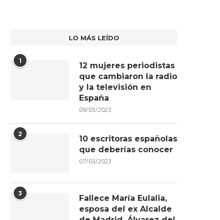
LO MÁS LEÍDO
1
12 mujeres periodistas
que cambiaron la radio
y la televisión en
España
09/03/2023
2
10 escritoras españolas
que deberías conocer
07/03/2023
3
Fallece María Eulalia,
esposa del ex Alcalde
de Madrid, Álvarez del