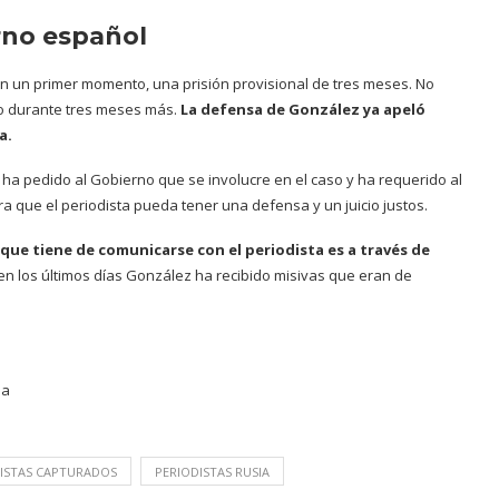
rno español
 en un primer momento, una prisión provisional de tres meses. No
ado durante tres meses más.
La defensa de González ya apeló
a.
 ha pedido al Gobierno que se involucre en el caso y ha requerido al
 que el periodista pueda tener una defensa y un juicio justos.
a que tiene de comunicarse con el periodista es a través de
en los últimos días González ha recibido misivas que eran de
ña
ISTAS CAPTURADOS
PERIODISTAS RUSIA