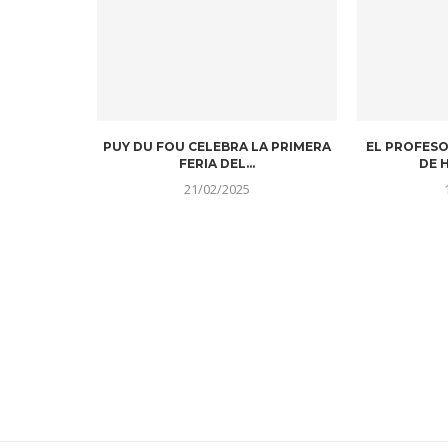
PUY DU FOU CELEBRA LA PRIMERA
EL PROFESO
FERIA DEL...
DE H
21/02/2025