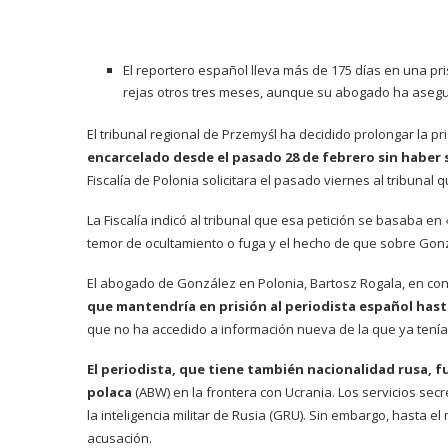
El reportero español lleva más de 175 días en una pr
rejas otros tres meses, aunque su abogado ha asegur
El tribunal regional de Przemyśl ha decidido prolongar la p
encarcelado desde el pasado 28 de febrero sin haber 
Fiscalía de Polonia solicitara el pasado viernes al tribunal
La Fiscalía indicó al tribunal que esa petición se basaba 
temor de ocultamiento o fuga y el hecho de que sobre Gon
El abogado de González en Polonia, Bartosz Rogala, en co
que mantendría en prisión al periodista español hast
que no ha accedido a información nueva de la que ya tenía
El periodista, que tiene también nacionalidad rusa, 
polaca
(ABW) en la frontera con Ucrania. Los servicios s
la inteligencia militar de Rusia (GRU). Sin embargo, hast
acusación.