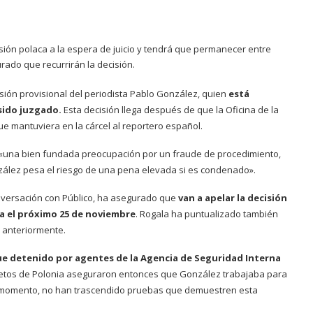
isión polaca a la espera de juicio y tendrá que permanecer entre
ado que recurrirán la decisión.
risión provisional del periodista Pablo González, quien
está
sido juzgado.
Esta decisión llega después de que la Oficina de la
 que mantuviera en la cárcel al reportero español.
en «una bien fundada preocupación por un fraude de procedimiento,
zález pesa el riesgo de una pena elevada si es condenado».
nversación con Público, ha asegurado que
van a apelar la decisión
a el próximo 25 de noviembre
. Rogala ha puntualizado también
 anteriormente.
fue detenido por agentes de la Agencia de Seguridad Interna
ecretos de Polonia aseguraron entonces que González trabajaba para
a el momento, no han trascendido pruebas que demuestren esta