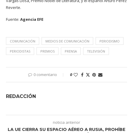
Vargas Llosa, Premio Nobel de Literatura, y el español Arturo Pérez
Reverte.
Fuente:
Agencia EFE
COMUNICACIÓN
MEDIOS DE COMUNICACIÓN
PERIODISMO
PERIODISTAS
PREMIOS
PRENSA
TELEVISIÓN
0 comentario
0
REDACCIÓN
noticia anterior
LA UE CIERRA SU ESPACIO AÉREO A RUSIA, PROHÍBE