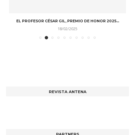
EL PROFESOR CÉSAR GIL, PREMIO DE HONOR 2025...
D
18/02/2025
REVISTA ANTENA
PARTNERS