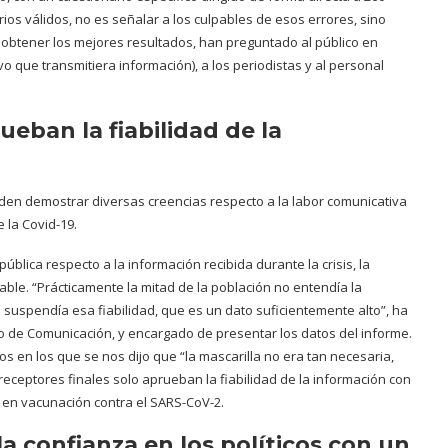
arios válidos, no es señalar a los culpables de esos errores, sino
a obtener los mejores resultados, han preguntado al público en
o que transmitiera información), a los periodistas y al personal
ueban la fiabilidad de la
den demostrar diversas creencias respecto a la labor comunicativa
 la Covid-19.
ública respecto a la información recibida durante la crisis, la
ble. “Prácticamente la mitad de la población no entendía la
 suspendía esa fiabilidad, que es un dato suficientemente alto”, ha
o de Comunicación, y encargado de presentar los datos del informe.
en los que se nos dijo que “la mascarilla no era tan necesaria,
eceptores finales solo aprueban la fiabilidad de la información con
 en vacunación contra el SARS-CoV-2.
a confianza en los políticos con un