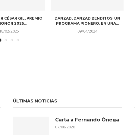
HEZ DA POSITIVO EN
¡VUELVE THE ROBOT MUSEUM A
¿
VID Y NO...
MADRID!
08/09/2023
27/01/2023
ÚLTIMAS NOTICIAS
Carta a Fernando Ónega
07/08/2026