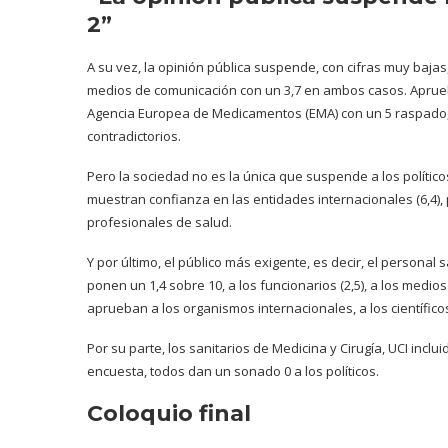
2”
A su vez, la opinión pública suspende, con cifras muy bajas, 
medios de comunicación con un 3,7 en ambos casos. Aprueb
Agencia Europea de Medicamentos (EMA) con un 5 raspad
contradictorios.
Pero la sociedad no es la única que suspende a los político
muestran confianza en las entidades internacionales (6,4), p
profesionales de salud.
Y por último, el público más exigente, es decir, el personal 
ponen un 1,4 sobre 10, a los funcionarios (2,5), a los medios
aprueban a los organismos internacionales, a los científico
Por su parte, los sanitarios de Medicina y Cirugía, UCI incl
encuesta, todos dan un sonado 0 a los políticos.
Coloquio final