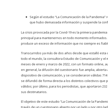
Según el estudio “La Comunicación de la Pandemia” r
que hubo demasiada información y suspende la confia
La crisis provocada por la Covid-19 es la primera pandemia
principal para mantenernos en todo momento informados. El
produce un exceso de información que no siempre es fiable
Transcurridos ya más de dos años desde que estalló esta c
todo el mundo, la consultora Estudio de Comunicación y el
meses de enero y marzo de 2022, con un formato online, aun
en general, la difusión del cuestionario fue amplia, abiert
dispositivo de comunicación, y se consideraron válidas 714 
se difundió de forma directa a los distintos colectivos que 
válidos; por último, para los periodistas, que aportaron 232 
sus destinatarios.
El objetivo de este estudio “La Comunicación de la Pandemia
través de un cuestionario abierto por un lado y por otro lad