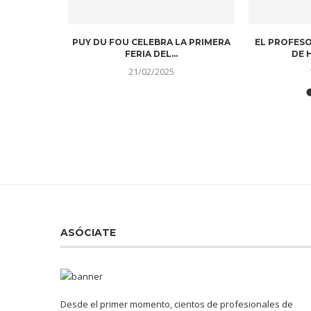
DITOS. UN
CONTINÚAN LAS LABORES DE
PEDRO SÁNC
EN UNA...
RESCATE EN MARRUECOS DONDE...
CO
11/09/2023
ASÓCIATE
Desde el primer momento, cientos de profesionales de