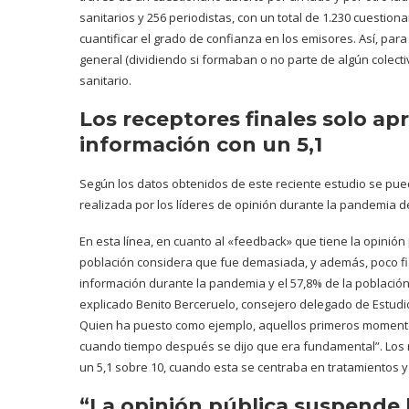
sanitarios y 256 periodistas, con un total de 1.230 cuestion
cuantificar el grado de confianza en los emisores. Así, par
general (dividiendo si formaban o no parte de algún colectiv
sanitario.
Los receptores finales solo apr
información con un 5,1
Según los datos obtenidos de este reciente estudio se pue
realizada por los líderes de opinión durante la pandemia de
En esta línea, en cuanto al «feedback» que tiene la opinión p
población considera que fue demasiada, y además, poco fia
información durante la pandemia y el 57,8% de la población
explicado Benito Berceruelo, consejero delegado de Estudi
Quien ha puesto como ejemplo, aquellos primeros momentos 
cuando tiempo después se dijo que era fundamental”. Los r
un 5,1 sobre 10, cuando esta se centraba en tratamientos y
“La opinión pública suspende l