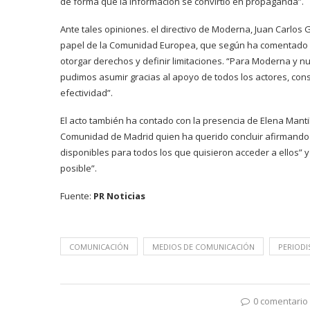
de forma que la información se convirtió en propaganda”.
Ante tales opiniones. el directivo de Moderna, Juan Carlos G
papel de la Comunidad Europea, que según ha comentado per
otorgar derechos y definir limitaciones. “Para Moderna y n
pudimos asumir gracias al apoyo de todos los actores, con
efectividad”.
El acto también ha contado con la presencia de Elena Mantil
Comunidad de Madrid quien ha querido concluir afirmando 
disponibles para todos los que quisieron acceder a ellos” 
posible”.
Fuente:
PR Noticias
COMUNICACIÓN
MEDIOS DE COMUNICACIÓN
PERIOD
0 comentario