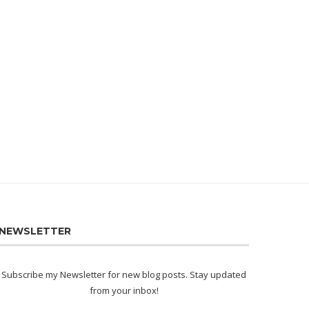
CUÁLES SERÁN LAS TENDENCIAS
ÁBSIDE MEDIA LANZA UN POD
DEL PERIODISMO Y LOS...
PARA SUS EMPLEADOS...
18/01/2023
04/01/2023
NEWSLETTER
Subscribe my Newsletter for new blog posts. Stay updated
from your inbox!