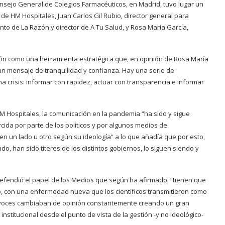
onsejo General de Colegios Farmacéuticos, en Madrid, tuvo lugar un
de HM Hospitales, Juan Carlos Gil Rubio, director general para
nto de La Razón y director de A Tu Salud, y Rosa María García,
ión como una herramienta estratégica que, en opinión de Rosa María
 un mensaje de tranquilidad y confianza. Hay una serie de
a crisis: informar con rapidez, actuar con transparencia e informar
M Hospitales, la comunicación en la pandemia “ha sido y sigue
ida por parte de los políticos y por algunos medios de
en un lado u otro según su ideología” a lo que añadía que por esto,
, han sido títeres de los distintos gobiernos, lo siguen siendo y
 defendió el papel de los Medios que según ha afirmado, “tienen que
o, con una enfermedad nueva que los científicos transmitieron como
avoces cambiaban de opinión constantemente creando un gran
nstitucional desde el punto de vista de la gestión -y no ideológico-