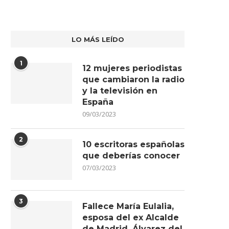
LO MÁS LEÍDO
1
12 mujeres periodistas
que cambiaron la radio
y la televisión en
España
09/03/2023
2
10 escritoras españolas
que deberías conocer
07/03/2023
3
Fallece María Eulalia,
esposa del ex Alcalde
de Madrid, Álvarez del