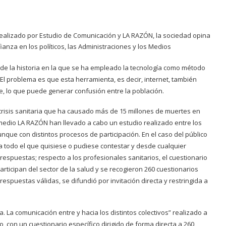
ealizado por Estudio de Comunicación y LA RAZÓN, la sociedad opina
nza en los políticos, las Administraciones y los Medios
 de la historia en la que se ha empleado la tecnología como método
 problema es que esta herramienta, es decir, internet, también
, lo que puede generar confusión entre la población.
risis sanitaria que ha causado más de 15 millones de muertes en
 medio LA RAZÓN han llevado a cabo un estudio realizado entre los
que con distintos procesos de participación. En el caso del público
a a todo el que quisiese o pudiese contestar y desde cualquier
respuestas; respecto a los profesionales sanitarios, el cuestionario
participan del sector de la salud y se recogieron 260 cuestionarios
respuestas válidas, se difundió por invitación directa y restringida a
. La comunicación entre y hacia los distintos colectivos” realizado a
o, con un cuestionario específico dirigido de forma directa a 260