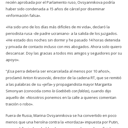
recién aprobada por el Parlamento ruso, Ovsyannikova podría
haber sido condenada a 15 años de cárcel por diseminar
«información falsa».
«Ha sido uno de los días más difíciles de mi vida», declaró la
periodista rusa -de padre ucraniano- a la salida de los juzgados.
«He estado dos noches sin dormir y he pasado 14 horas detenida
y privada de contacto incluso con mis abogados. Ahora solo quiero
descansar. Doy las gracias a todos mis amigos y seguidores por su
apoyo».
“¡Esa perra debería ser encarcelada al menos por 10 años!»,
proclamó Anton Krasovski, director de la cadena RT, que se remitió
a las palabras de su «jefa» y propagandista mayor Margarita
Simonyan (conocida como
la Goebbels con faldas
), cuando dijo
aquello de: «Nosotros ponemos en la calle a quienes comentan
traición o robo».
Fuera de Rusia, Marina Ovsyannikova se ha convertido en poco
menos que una heroína contra la «mordaza» impuesta por Putin,