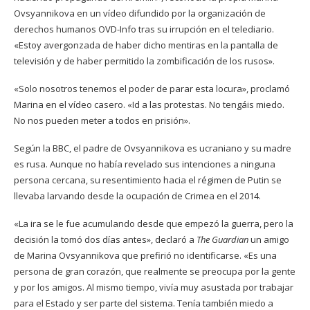
Ovsyannikova en un vídeo difundido por la organización de
derechos humanos OVD-Info tras su irrupción en el telediario.
«Estoy avergonzada de haber dicho mentiras en la pantalla de
televisión y de haber permitido la zombificación de los rusos».
«Solo nosotros tenemos el poder de parar esta locura», proclamó
Marina en el vídeo casero. «Id a las protestas. No tengáis miedo.
No nos pueden meter a todos en prisión».
Según la BBC, el padre de Ovsyannikova es ucraniano y su madre
es rusa. Aunque no había revelado sus intenciones a ninguna
persona cercana, su resentimiento hacia el régimen de Putin se
llevaba larvando desde la ocupación de Crimea en el 2014.
«La ira se le fue acumulando desde que empezó la guerra, pero la
decisión la tomó dos días antes», declaró a
The Guardian
un amigo
de Marina Ovsyannikova que prefirió no identificarse. «Es una
persona de gran corazón, que realmente se preocupa por la gente
y por los amigos. Al mismo tiempo, vivía muy asustada por trabajar
para el Estado y ser parte del sistema. Tenía también miedo a