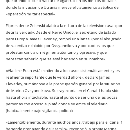
que prohíbe incluso hablar de «guerra» en los medios oficiales,
donde la invasión de Ucrania merece el tratamiento aséptico de
«operación militar especial».
El presidente Zelenski alabó a la editora de la televisión rusa «por
decir la verdad». Desde el Reino Unido, el secretario de Estado
para Europa James Cleverley, rompió una lanza «por el alto grado
de valentía» exhibido por Ovsyannikova y por «todos los que
protestan contra un régimen autoritario y opresivo, y que
necesitan saber lo que se está haciendo en su nombre».
«Vladimir Putin está mintiendo a los rusos sistemáticamente y es
realmente importante que le verdad aflore», declaró James
Cleverley, sumándose a la preocupación general por la situación
de Marina Ovsyannikova. Su trayectoria en el Canal 1 había sido
hasta ahora intachable, hasta el punto de ser una de las pocas
personas con acceso al plató donde se emite el telediario
(habitualmente bajo vigilancia policial).
«Lamentablemente, durante muchos años, trabajó para el Canal 1
haciendo propagando del Kremlin», reconoció la propia Marina